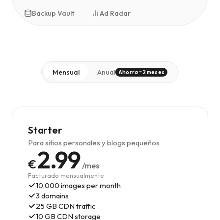
Backup Vault
Ad Radar
Mensual
Anual
Ahorra ~2 meses
Starter
Para sitios personales y blogs pequeños
2.99
€
/mes
Facturado mensualmente
10,000 images per month
3 domains
25 GB CDN traffic
10 GB CDN storage