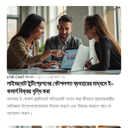
LIVE CHAT উইজেট
৩১ জুল, ২০২৬
6 মিনিট পড়া
লাইভচ্যাট ইন্টিগ্রেশনের কৌশলগত ব্যবহারের মাধ্যমে ই-
কমার্স বিক্রয় বৃদ্ধি করা
আপনার ই-কমার্স প্ল্যাটফর্মে লাইভচ্যাট সংহত করা কীভাবে ব্যবহারকারীর
অভিজ্ঞতা উল্লেখযোগ্যভাবে উন্নত করতে এবং বিক্রয় বাড়াতে পারে তা
অন্বেষণ করুন।