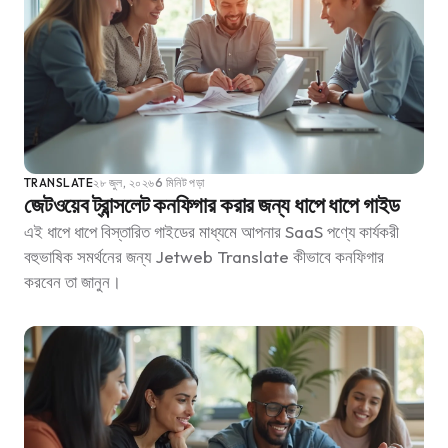
TRANSLATE
২৮ জুল, ২০২৬
6 মিনিট পড়া
জেটওয়েব ট্রান্সলেট কনফিগার করার জন্য ধাপে ধাপে গাইড
এই ধাপে ধাপে বিস্তারিত গাইডের মাধ্যমে আপনার SaaS পণ্যে কার্যকরী
বহুভাষিক সমর্থনের জন্য Jetweb Translate কীভাবে কনফিগার
করবেন তা জানুন।