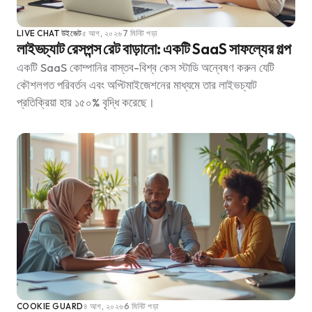
LIVE CHAT উইজেট
৫ আগ, ২০২৬
7 মিনিট পড়া
লাইভচ্যাট রেসপন্স রেট বাড়ানো: একটি SaaS সাফল্যের গল্প
একটি SaaS কোম্পানির বাস্তব-বিশ্ব কেস স্টাডি অন্বেষণ করুন যেটি
কৌশলগত পরিবর্তন এবং অপ্টিমাইজেশনের মাধ্যমে তার লাইভচ্যাট
প্রতিক্রিয়া হার ১৫০% বৃদ্ধি করেছে।
COOKIE GUARD
৪ আগ, ২০২৬
6 মিনিট পড়া