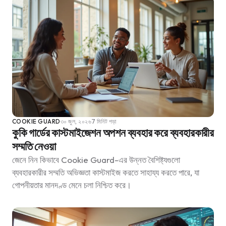
COOKIE GUARD
৩০ জুল, ২০২৬
7 মিনিট পড়া
কুকি গার্ডের কাস্টমাইজেশন অপশন ব্যবহার করে ব্যবহারকারীর
সম্মতি নেওয়া
জেনে নিন কিভাবে Cookie Guard-এর উন্নত বৈশিষ্ট্যগুলো
ব্যবহারকারীর সম্মতি অভিজ্ঞতা কাস্টমাইজ করতে সাহায্য করতে পারে, যা
গোপনীয়তার মানদণ্ড মেনে চলা নিশ্চিত করে।