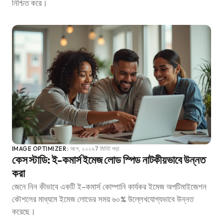
নিশ্চিত করে।
IMAGE OPTIMIZER
১ আগ, ২০২৬
7 মিনিট পড়া
কেস স্টাডি: ই-কমার্স ইমেজ লোড স্পিড নাটকীয়ভাবে উন্নত
করা
জেনে নিন কীভাবে একটি ই-কমার্স কোম্পানি কার্যকর ইমেজ অপটিমাইজেশন
কৌশলের মাধ্যমে ইমেজ লোডের সময় ৬০% উল্লেখযোগ্যভাবে উন্নত
করেছে।