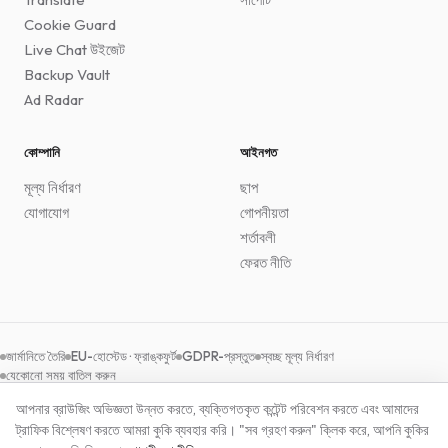
Cookie Guard
Live Chat উইজেট
Backup Vault
Ad Radar
কোম্পানি
আইনগত
মূল্য নির্ধারণ
ছাপ
যোগাযোগ
গোপনীয়তা
শর্তাবলী
ফেরত নীতি
জার্মানিতে তৈরি
EU-হোস্টেড · ফ্রাঙ্কফুর্ট
GDPR-প্রস্তুত
স্বচ্ছ মূল্য নির্ধারণ
যেকোনো সময় বাতিল করুন
আপনার ব্রাউজিং অভিজ্ঞতা উন্নত করতে, ব্যক্তিগতকৃত কন্টেন্ট পরিবেশন করতে এবং আমাদের
ট্রাফিক বিশ্লেষণ করতে আমরা কুকি ব্যবহার করি। "সব গ্রহণ করুন" ক্লিক করে, আপনি কুকির
© 2026 Baduno GmbH
·
জার্মানিতে তৈরি
BN