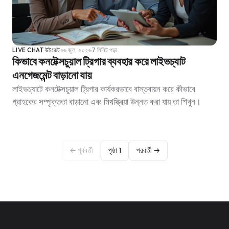
LIVE CHAT উইজেট
২৬ জুল, ২০২৬
7 মিনিট পড়া
কিভাবে কনটেক্সচুয়াল ট্রিগার ব্যবহার করে লাইভচ্যাট
এনগেজমেন্ট বাড়ানো যায়
লাইভচ্যাটে কনটেক্সচুয়াল ট্রিগার কার্যকরভাবে বাস্তবায়ন করে কীভাবে
গ্রাহকের সম্পৃক্ততা বাড়ানো এবং মিথস্ক্রিয়া উন্নত করা যায় তা শিখুন।
← পূর্ববর্তী
পৃষ্ঠা 1
পরবর্তী →