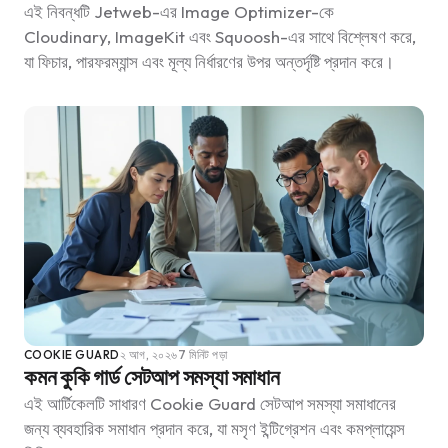
এই নিবন্ধটি Jetweb-এর Image Optimizer-কে
Cloudinary, ImageKit এবং Squoosh-এর সাথে বিশ্লেষণ করে,
যা ফিচার, পারফরম্যান্স এবং মূল্য নির্ধারণের উপর অন্তর্দৃষ্টি প্রদান করে।
COOKIE GUARD
২ আগ, ২০২৬
7 মিনিট পড়া
কমন কুকি গার্ড সেটআপ সমস্যা সমাধান
এই আর্টিকেলটি সাধারণ Cookie Guard সেটআপ সমস্যা সমাধানের
জন্য ব্যবহারিক সমাধান প্রদান করে, যা মসৃণ ইন্টিগ্রেশন এবং কমপ্লায়েন্স