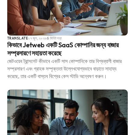
TRANSLATE
২৭ জুল, ২০২৬
6 মিনিট পড়া
কিভাবে Jetweb একটি SaaS কোম্পানির জন্য বাজার
সম্প্রসারণে সহায়তা করেছে
জেটওয়েব ট্রান্সলেট কীভাবে একটি সাস কোম্পানিকে তার বিশ্বব্যাপী বাজার
সম্প্রসারণ এবং গ্রাহক সম্পৃক্ততা উল্লেখযোগ্যভাবে বাড়াতে সাহায্য
করেছে, তার একটি বাস্তব বিশ্বের কেস স্টাডি অন্বেষণ করুন।