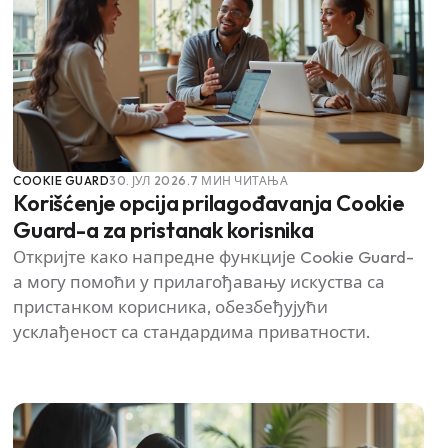
COOKIE GUARD
30. ЈУЛ 2026.
7 МИН ЧИТАЊА
Korišćenje opcija prilagođavanja Cookie
Guard-a za pristanak korisnika
Откријте како напредне функције Cookie Guard-
а могу помоћи у прилагођавању искуства са
пристанком корисника, обезбеђујући
усклађеност са стандардима приватности.