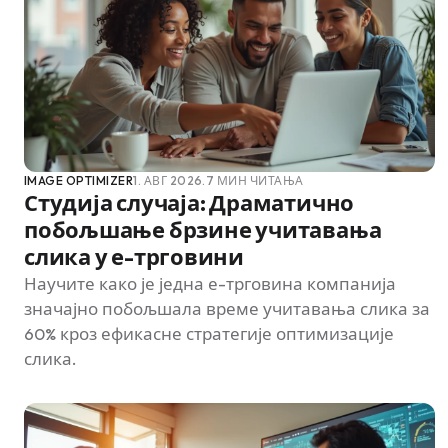
IMAGE OPTIMIZER
1. АВГ 2026.
7 МИН ЧИТАЊА
Студија случаја: Драматично
побољшање брзине учитавања
слика у е-трговини
Научите како је једна е-трговина компанија
значајно побољшала време учитавања слика за
60% кроз ефикасне стратегије оптимизације
слика.