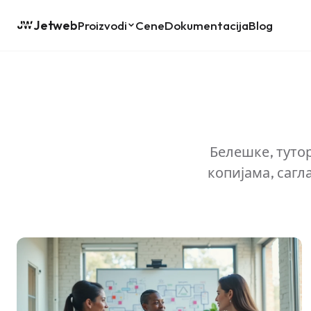
Jetweb
Proizvodi
Cene
Dokumentacija
Blog
Белешке, туто
копијама, сагл