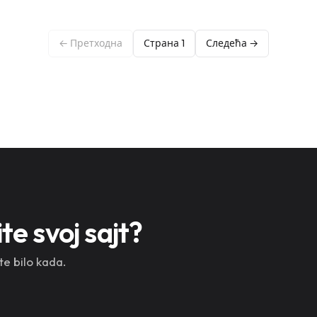
← Претходна
Страна 1
Следећа →
e svoj sajt?
te bilo kada.