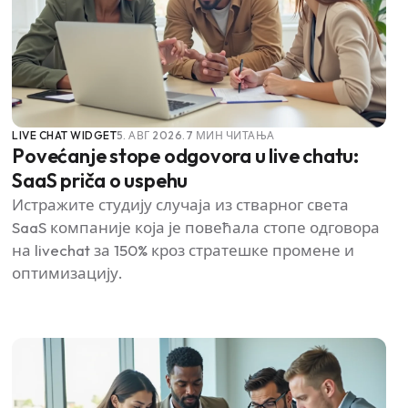
LIVE CHAT WIDGET
5. АВГ 2026.
7 МИН ЧИТАЊА
Povećanje stope odgovora u live chatu:
SaaS priča o uspehu
Истражите студију случаја из стварног света
SaaS компаније која је повећала стопе одговора
на livechat за 150% кроз стратешке промене и
оптимизацију.