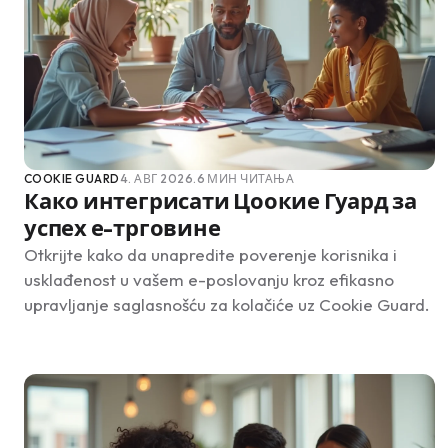
COOKIE GUARD
4. АВГ 2026.
6 МИН ЧИТАЊА
Како интегрисати Цоокие Гуард за
успех е-трговине
Otkrijte kako da unapredite poverenje korisnika i
usklađenost u vašem e-poslovanju kroz efikasno
upravljanje saglasnošću za kolačiće uz Cookie Guard.