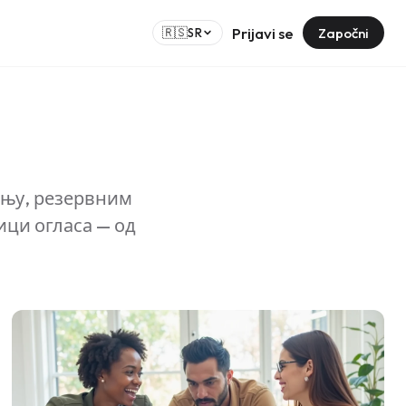
Prijavi se
Započni
🇷🇸
SR
ењу, резервним
ици огласа — од