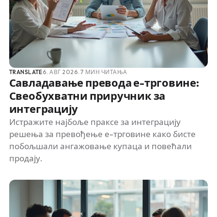
TRANSLATE
6. АВГ 2026.
7 МИН ЧИТАЊА
Савладавање превода е-трговине:
Свеобухватни приручник за
интеграцију
Истражите најбоље праксе за интеграцију
решења за превођење е-трговине како бисте
побољшали ангажовање купаца и повећали
продају.