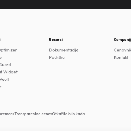
i
Resursi
Kompani
ptimizer
Dokumentacija
Cenovni
e
Podrška
Kontakt
Guard
at Widget
Vault
r
preman
Transparentne cene
Otkažite bilo kada