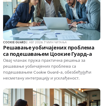
COOKIE GUARD
2. АВГ 2026.
7 МИН ЧИТАЊА
Решавање уобичајених проблема
са подешавањем Цоокие Гуард-а
Овај чланак пружа практична решења за
решавање уобичајених проблема са
подешавањем Cookie Guard-а, обезбеђујући
несметану интеграцију и усклађеност.