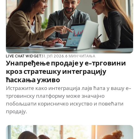
LIVE CHAT WIDGET
31. ЈУЛ 2026.
6 МИН ЧИТАЊА
Унапређење продаје у е-трговини
кроз стратешку интеграцију
ћаскања уживо
Истражите како интеграција лајв ћата у вашу е-
трговинску платформу може значајно
побољшати корисничко искуство и повећати
продају.