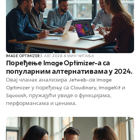
IMAGE OPTIMIZER
3. АВГ 2026.
6 МИН ЧИТАЊА
Поређење Image Optimizer-а са
популарним алтернативама у 2024.
Овај чланак анализира Jetweb-ов Image
Optimizer у поређењу са Cloudinary, ImageKit и
Squoosh, пружајући увиде о функцијама,
перформансама и ценама.