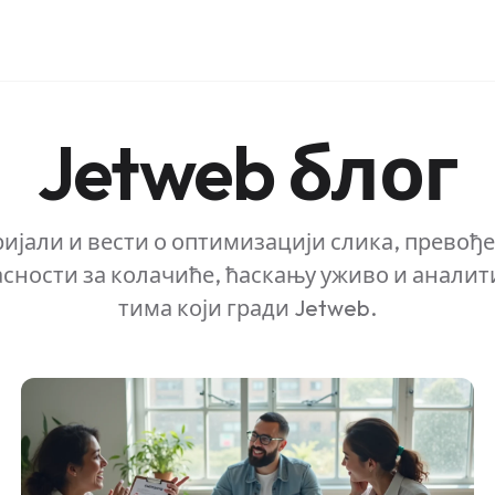
Jetweb блог
ријали и вести о оптимизацији слика, превођ
асности за колачиће, ћаскању уживо и аналит
тима који гради Jetweb.