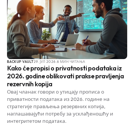
BACKUP VAULT
29. ЈУЛ 2026.
6 МИН ЧИТАЊА
Kako će propisi o privatnosti podataka iz
2026. godine oblikovati prakse pravljenja
rezervnih kopija
Овај чланак говори о утицају прописа о
приватности података из 2026. године на
стратегије прављења резервних копија,
наглашавајући потребу за усклађеношћу и
интегритетом података.