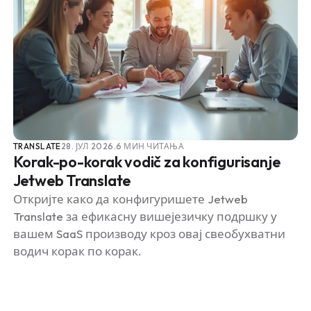
TRANSLATE
28. ЈУЛ 2026.
6 МИН ЧИТАЊА
Korak-po-korak vodič za konfigurisanje
Jetweb Translate
Откријте како да конфигуришете Jetweb
Translate за ефикасну вишејезичку подршку у
вашем SaaS производу кроз овај свеобухватни
водич корак по корак.