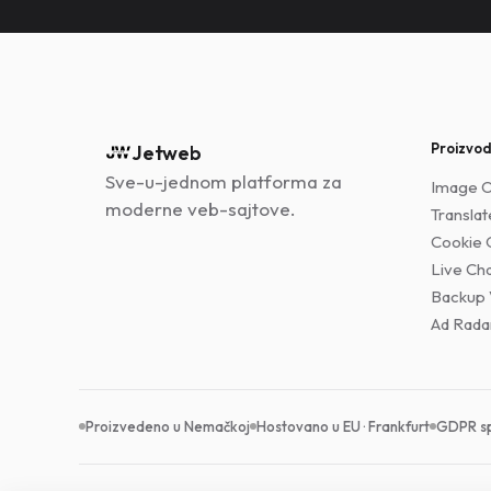
Proizvod
Jetweb
Sve-u-jednom platforma za
Image O
moderne veb-sajtove.
Translat
Cookie 
Live Ch
Backup 
Ad Rada
Proizvedeno u Nemačkoj
Hostovano u EU · Frankfurt
GDPR s