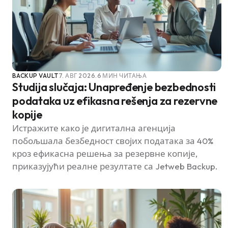
BACKUP VAULT
7. АВГ 2026.
6 МИН ЧИТАЊА
Studija slučaja: Unapređenje bezbednosti
podataka uz efikasna rešenja za rezervne
kopije
Истражите како је дигитална агенција
побољшала безбедност својих података за 40%
кроз ефикасна решења за резервне копије,
приказујући реалне резултате са Jetweb Backup.