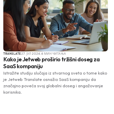
TRANSLATE
27. ЈУЛ 2026.
6 МИН ЧИТАЊА
Kako je Jetweb proširio tržišni doseg za
SaaS kompaniju
Istražite studiju slučaja iz stvarnog sveta o tome kako
je Jetweb Translate osnažio SaaS kompaniju da
značajno poveća svoj globalni doseg i angažovanje
korisnika.