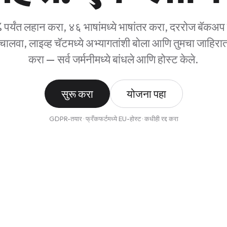
 पर्यंत लहान करा, ४६ भाषांमध्ये भाषांतर करा, दररोज बॅकअ
चालवा, लाइव्ह चॅटमध्ये अभ्यागतांशी बोला आणि तुमचा जाहिरात
करा — सर्व जर्मनीमध्ये बांधले आणि होस्ट केले.
सुरू करा
योजना पहा
GDPR-तयार · फ्रँकफर्टमध्ये EU-होस्ट · कधीही रद्द करा
e-chat