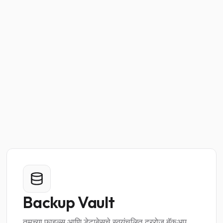
Backup Vault
तुमच्या फाइल्स आणि डेटाबेसचे स्वयंचलित दररोज बॅकअप,