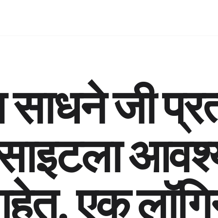
 साधने जी प्रत
बसाइटला आवश
हेत. एक लॉगि