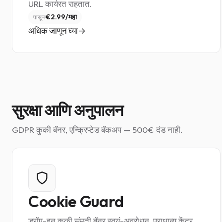
URL कार्यरत राहतात.
€2.99/महा
पासून
अधिक जाणून घ्या
सुरक्षा आणि अनुपालन
GDPR कुकी बॅनर, एन्क्रिप्टेड बॅकअप — 500€ दंड नाही.
Cookie Guard
ड्रॉप-इन कुकी संमती बॅनर स्वयं-अवरोधन, प्राधान्य केंद्र