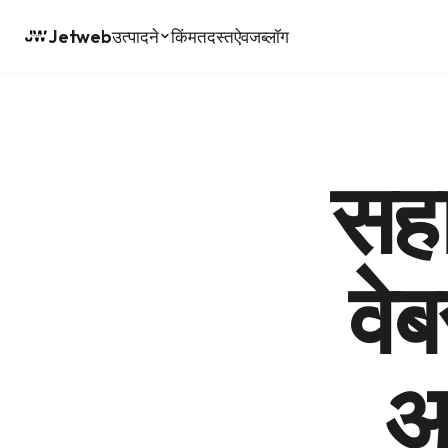
Jetweb
उत्पादने
किंमत
दस्तऐवज
ब्लॉग
सहा
वे
आ