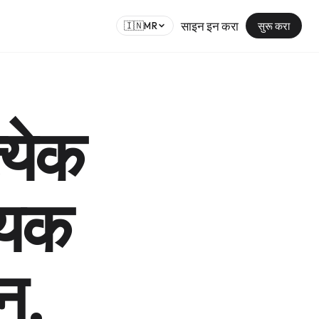
साइन इन करा
सुरू करा
🇮🇳
MR
्येक
्यक
न.