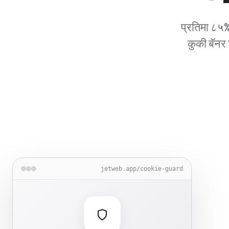
प्रतिमा ८५%
कुकी बॅनर 
jetweb.app/image-optimizer
jetweb.app/cookie-guard
jetweb.app/translate
jetweb.app/backup
jetweb.app/liv