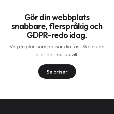
engelsk besökare kan chatta med en tysk agent.
Offline-chatter omvandlas automatiskt till e-
Gör din webbplats
postärenden.
snabbare, flerspråkig och
GDPR-redo idag.
Välj en plan som passar din fas. Skala upp
eller ner när du vill.
Se priser