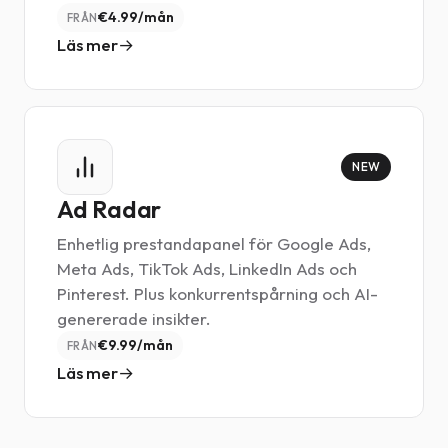
€4.99/mån
FRÅN
Läs mer
NEW
Ad Radar
Enhetlig prestandapanel för Google Ads,
Meta Ads, TikTok Ads, LinkedIn Ads och
Pinterest. Plus konkurrentspårning och AI-
genererade insikter.
€9.99/mån
FRÅN
Läs mer