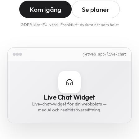
Kom igång
Se planer
GDPR-klar · EU-värd i Frankfurt · Avsluta när som helst
jetweb.app/image-optimizer
jetweb.app/translate
jetweb.app/cookie-guard
jetweb.app/live-chat
jetweb.app/backup
Image Optimizer
Live Chat Widget
Translate
Cookie Guard
Backup Vault
Translate hela din webbplats till
Dagliga krypterade webbplatsbackuper –
Gör bilder upp till 85 % mindre –
GDPR-cookiebanner på 62 språk –
Live-chat-widget för din webbplats —
med AI och realtidsöversättning.
automatiskt.
46 språk.
lagrade i Frankfurt.
TTDSG-redo.