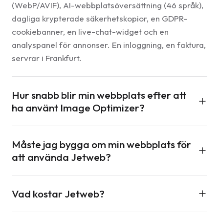
(WebP/AVIF), AI-webbplatsöversättning (46 språk),
dagliga krypterade säkerhetskopior, en GDPR-
cookiebanner, en live-chat-widget och en
analyspanel för annonser. En inloggning, en faktura,
servrar i Frankfurt.
Hur snabb blir min webbplats efter att
ha använt Image Optimizer?
De flesta webbplatser minskar sin bildvikt med 50–
Måste jag bygga om min webbplats för
85 % efter att ha bytt till WebP och AVIF. Det
att använda Jetweb?
förbättrar direkt Core Web Vitals (LCP och CLS) och
ditt Google-sidhastighetsbetyg. CDN levererar
Nej. Behåll din WordPress, Shopify, anpassade
bilder från 12 städer, så besökare laddar dem från
Vad kostar Jetweb?
webbplats eller vad du än använder. Jetweb
närmaste edge.
ansluts som ett WordPress-plugin, ett JavaScript-
Varje produkt har sin egen användningsbaserade