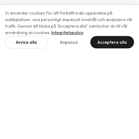
Image Optimizer
Dokumentation
Vi använder cookies för att förbättra din upplevelse på
Translate
Support
webbplatsen, visa personligt anpassat innehåll och analysera vår
Cookie Guard
trafik. Genom att klicka på "Acceptera alla" samtycker du till vår
Live Chat Widget
användning av cookies.
Integritetspolicy
Backup Vault
Avvisa alla
Anpassa
Acceptera alla
Ad Radar
Företag
Juridik
Priser
Imprint
Kontakt
Integritet
Villkor
Återbetalningspolicy
Tillverkad i Tyskland
EU-värd · Frankfurt
GDPR-klar
Transparent prissättning
Avsluta när som helst