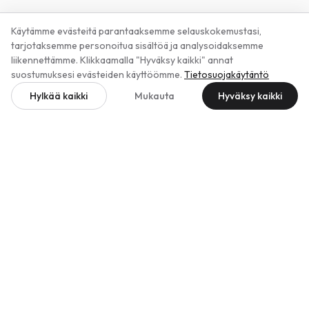
Image Optimizer
Dokumentaatio
Käytämme evästeitä parantaaksemme selauskokemustasi,
Translate
Tuki
tarjotaksemme personoitua sisältöä ja analysoidaksemme
Cookie Guard
liikennettämme. Klikkaamalla "Hyväksy kaikki" annat
Live Chat-widget
suostumuksesi evästeiden käyttöömme.
Tietosuojakäytäntö
Backup Vault
Hylkää kaikki
Mukauta
Hyväksy kaikki
Ad Radar
Yritys
Oikeudellinen
Hinnoittelu
Julkaisijatiedot
Ota yhteyttä
Tietosuoja
Käyttöehdot
Palautuskäytäntö
Valmistettu Saksassa
EU-isännöity · Frankfurt
GDPR-valmis
Läpinäkyvä hinnoittelu
Peruuta milloin tahansa