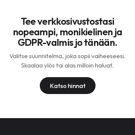
reaaliajassa, joten englanninkielinen vierailija voi
keskustella saksankielisen agentin kanssa. Offline-
Tee verkkosivustostasi
keskustelut muuttuvat automaattisesti
sähköpostitiketiksi.
nopeampi, monikielinen ja
GDPR-valmis jo tänään.
Valitse suunnitelma, joka sopii vaiheeseesi.
Skaalaa ylös tai alas milloin haluat.
Katso hinnat