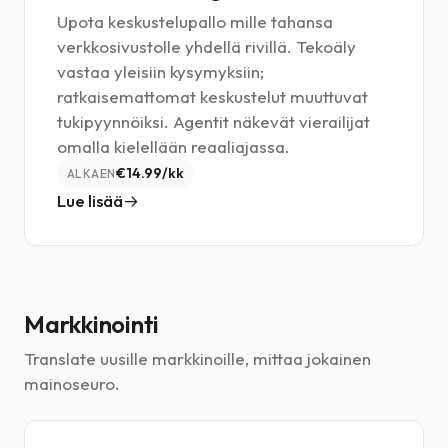
Upota keskustelupallo mille tahansa
verkkosivustolle yhdellä rivillä. Tekoäly
vastaa yleisiin kysymyksiin;
ratkaisemattomat keskustelut muuttuvat
tukipyynnöiksi. Agentit näkevät vierailijat
omalla kielellään reaaliajassa.
€14.99/kk
ALKAEN
Lue lisää
Markkinointi
Translate uusille markkinoille, mittaa jokainen
mainoseuro.