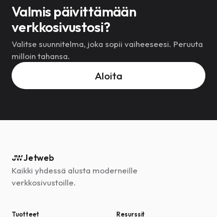
Valmis päivittämään
verkkosivustosi?
Valitse suunnitelma, joka sopii vaiheeseesi. Peruuta
milloin tahansa.
Aloita
Jetweb
Kaikki yhdessä alusta moderneille
verkkosivustoille.
Tuotteet
Resurssit