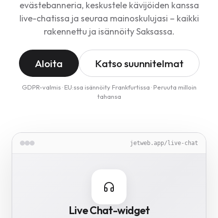
evästebanneria, keskustele kävijöiden kanssa
live-chatissa ja seuraa mainoskulujasi – kaikki
rakennettu ja isännöity Saksassa.
Aloita
Katso suunnitelmat
GDPR-valmis · EU:ssa isännöity Frankfurtissa · Peruuta milloin
tahansa
jetweb.app/image-optimizer
jetweb.app/translate
jetweb.app/cookie-guard
jetweb.app/live-chat
jetweb.app/backup
Image Optimizer
Live Chat-widget
Translate
Cookie Guard
Backup Vault