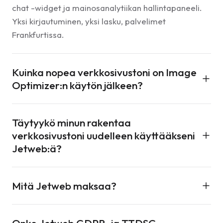
chat -widget ja mainosanalytiikan hallintapaneeli.
Yksi kirjautuminen, yksi lasku, palvelimet
Frankfurtissa.
Kuinka nopea verkkosivustoni on Image
Optimizer:n käytön jälkeen?
Useimmat sivustot vähentävät kuvien kokoa 50–85
Täytyykö minun rakentaa
% siirtyessään WebP:een ja AVIF:een. Tämä
verkkosivustoni uudelleen käyttääkseni
parantaa suoraan Core Web Vitals -mittareita (LCP
Jetweb:ä?
ja CLS) ja Google-sivunopeuspisteitäsi. CDN
tarjoilee kuvia 12 kaupungista, joten vierailijat
Ei. Pidä WordPress:si, Shopify, mukautettu sivusto
lataavat ne lähimmästä reunapalvelimesta.
Mitä Jetweb maksaa?
tai mikä tahansa käyttämäsi. Jetweb liitetään
WordPress-laajennuksena, JavaScript-pätkänä tai
Jokaisella tuotteella on oma käyttöön perustuva
REST API -kutsuna. Mikään kuudesta tuotteesta ei