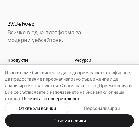
Jetweb
Всичко в една платформа за
модерни уебсайтове.
Продукти
Ресурси
Image Optimizer
Документация
Използваме бисквитки, за да подобрим вашето сърфиране,
Translate
Поддръжка
да предоставяме персонализирано съдържание и да
анализираме трафика ни. С натискането на „Приеми всички“
Cookie Guard
Вие се съгласявате с използването на бисквитки от наша
Live Chat Widget
страна.
Политика за поверителност
Backup Vault
Отхвърли всички
Персонализирай
Ad Radar
Приеми всички
Компания
Правна информация
Ценообразуване
Импресум