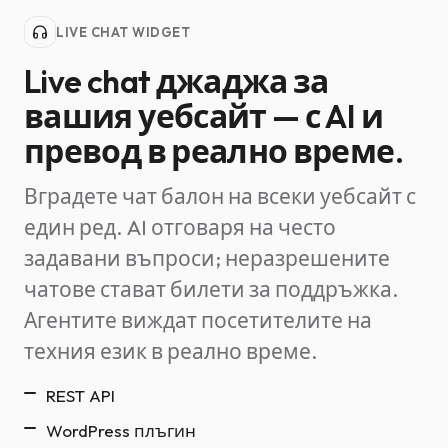
LIVE CHAT WIDGET
Live chat джаджа за
вашия уебсайт — с AI и
превод в реално време.
Вградете чат балон на всеки уебсайт с
един ред. AI отговаря на често
задавани въпроси; неразрешените
чатове стават билети за поддръжка.
Агентите виждат посетителите на
техния език в реално време.
REST API
WordPress плъгин