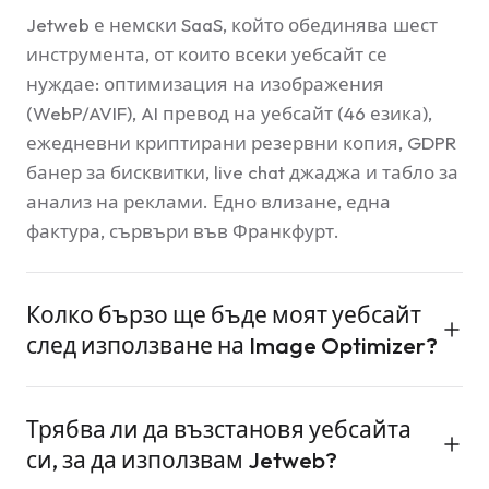
Jetweb е немски SaaS, който обединява шест
инструмента, от които всеки уебсайт се
нуждае: оптимизация на изображения
(WebP/AVIF), AI превод на уебсайт (46 езика),
ежедневни криптирани резервни копия, GDPR
банер за бисквитки, live chat джаджа и табло за
анализ на реклами. Едно влизане, една
фактура, сървъри във Франкфурт.
Колко бързо ще бъде моят уебсайт
след използване на Image Optimizer?
Повечето сайтове намаляват теглото на
Трябва ли да възстановя уебсайта
изображенията си с 50–85% след преминаване
си, за да използвам Jetweb?
към WebP и AVIF. Това директно подобрява