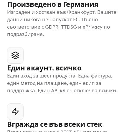
Произведено в Германия
Изграден и хостван във Франкфурт. Вашите
данни никога не напускат ЕС. Пълно
съответствие с GDPR, TTDSG и ePrivacy по
подразбиране.
Един акаунт, всичко
Един вход за шест продукта. Една фактура,
един метод на плащане, един екип за
поддръжка. Един API ключ отключва всички.
Вгражда се във всеки стек
Всеки продукт идва с REST API, плъгин за