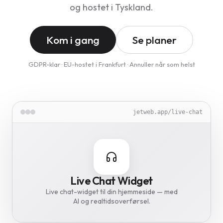
og hostet i Tyskland.
Kom i gang
Se planer
GDPR-klar · EU-hostet i Frankfurt · Annuller når som helst
jetweb.app/image-optimizer
jetweb.app/translate
jetweb.app/cookie-guard
jetweb.app/live-chat
jetweb.app/backup
Image Optimizer
Live Chat Widget
Cookie Guard
Translate
Backup Vault
Translate hele din hjemmeside til
Live chat-widget til din hjemmeside — med
Gør billeder op til 85% mindre –
GDPR-cookiebanner på 62 sprog –
Daglige krypterede websidebackups –
AI og realtidsoverførsel.
automatisk.
46 sprog.
TTDSG-klar.
gemt i Frankfurt.