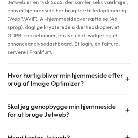
Jetweb er en tysk SaaS, der samler seks værktøjer,
enhver hjemmeside har brug for: billedoptimering
(WebP/AVIF), AI-hjemmesideoversættelse (46
sprog), daglige krypterede sikkerhedskopier, et
GDPR-cookiebanner, en live chat-widget og et
annonceanalysedashboard. Ét login, én faktura,
servere i Frankfurt.
Hvor hurtig bliver min hjemmeside efter
brug af Image Optimizer?
De fleste sider mister 50–85 % af deres billedvægt
Skal jeg genopbygge min hjemmeside
efter skift til WebP og AVIF. Det forbedrer direkte
for at bruge Jetweb?
Core Web Vitals (LCP og CLS) og din Google-
sidehastighedsscore. CDN serverer billeder fra 12
Nej. Behold din WordPress, Shopify,
byer, så besøgende indlæser dem fra den
Hvad koster Jetweb?