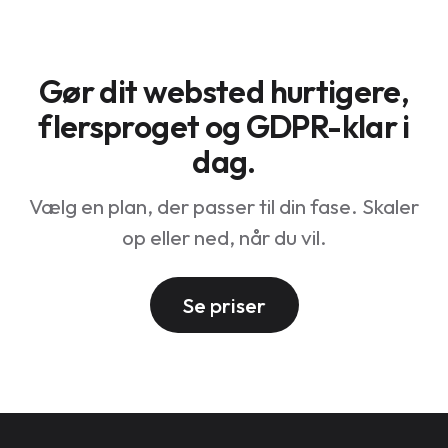
Beskeder oversættes i realtid, så en engelsk
besøgende kan chatte med en tysk agent. Offline-
chats bliver automatisk til e-mail-tickets.
Gør dit websted hurtigere,
flersproget og GDPR-klar i
dag.
Vælg en plan, der passer til din fase. Skaler
op eller ned, når du vil.
Se priser