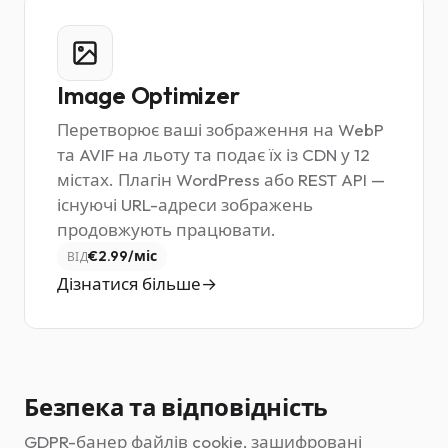
Image Optimizer
Перетворює ваші зображення на WebP
та AVIF на льоту та подає їх із CDN у 12
містах. Плагін WordPress або REST API —
існуючі URL-адреси зображень
продовжують працювати.
€2.99/міс
ВІД
Дізнатися більше
Безпека та відповідність
GDPR-банер файлів cookie, зашифровані