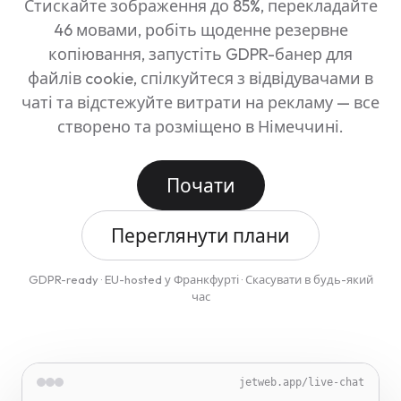
Стискайте зображення до 85%, перекладайте
46 мовами, робіть щоденне резервне
копіювання, запустіть GDPR-банер для
файлів cookie, спілкуйтеся з відвідувачами в
чаті та відстежуйте витрати на рекламу — все
створено та розміщено в Німеччині.
Почати
Переглянути плани
GDPR-ready · EU-hosted у Франкфурті · Скасувати в будь-який
час
jetweb.app/translate
jetweb.app/image-optimizer
jetweb.app/cookie-guard
jetweb.app/live-chat
jetweb.app/backup