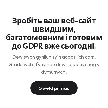
вашою командою (або нашим AI-агентом).
Повідомлення перекладаються в реальному
часі, тому англомовний відвідувач може
Зробіть ваш веб-сайт
спілкуватися з німецьким агентом. Офлайн-
чати автоматично перетворюються на email-
швидшим,
заявки.
багатомовним і готовим
до GDPR вже сьогодні.
Dewiswch gynllun sy'n addas i'ch cam.
Graddiwch i fyny neu i lawr pryd bynnag y
dymunwch.
Gweld prisiau