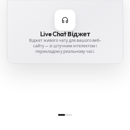
Translate
Live Chat Віджет
Image Optimizer
Cookie Guard
Backup Vault
Translate ваш вебсайт 46
Робіть зображення до 85% меншими —
Віджет живого чату для вашого веб-
Щоденне зашифроване резервне
GDPR-банер для файлів cookie 62
копіювання вебсайту — зберігається у
сайту — зі штучним інтелектом і
мовами — готовий до TTDSG.
мовами.
автоматично.
перекладом у реальному часі.
Франкфурті.