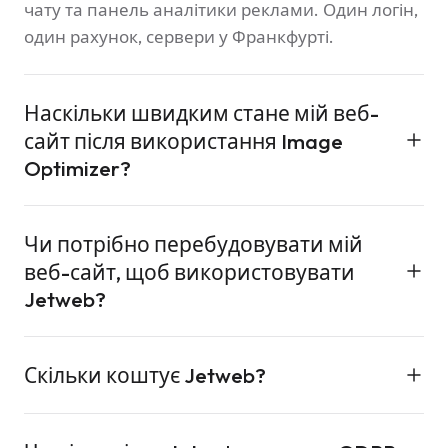
чату та панель аналітики реклами. Один логін,
один рахунок, сервери у Франкфурті.
Наскільки швидким стане мій веб-
сайт після використання Image
Optimizer?
Більшість сайтів зменшують вагу зображень на
Чи потрібно перебудовувати мій
50–85% після переходу на WebP та AVIF. Це
веб-сайт, щоб використовувати
безпосередньо покращує Core Web Vitals (LCP
Jetweb?
та CLS) та ваш показник швидкості сторінок
Google. CDN обслуговує зображення з 12 міст,
Ні. Залишайте свій WordPress, Shopify, власний
тому відвідувачі завантажують їх з
Скільки коштує Jetweb?
сайт або будь-що інше. Jetweb підключається
найближчого краю.
як плагін WordPress, фрагмент JavaScript або
Кожен продукт має власне ціноутворення на
виклик REST API. Жоден із шести продуктів не