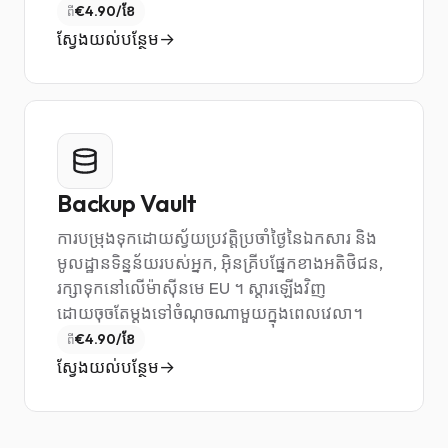
€4.90/ខែ
ពី
ស្វែងយល់បន្ថែម
Backup Vault
ការបម្រុងទុកដោយស្វ័យប្រវត្តិប្រចាំថ្ងៃនៃឯកសារ និង
មូលដ្ឋានទិន្នន័យរបស់អ្នក, អ៊ិនគ្រីបផ្នែកខាងអតិថិជន,
រក្សាទុកនៅលើម៉ាស៊ីនមេ EU ។ ស្តារឡើងវិញ
ដោយចុចតែម្តងទៅចំណុចណាមួយក្នុងពេលវេលា។
€4.90/ខែ
ពី
ស្វែងយល់បន្ថែម