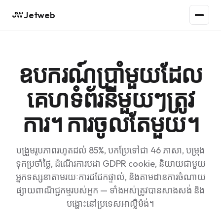
Jetweb
ឧបករណ៍ប្រាំមួយដែល
គេហទំព័រនីមួយៗត្រូវ
ការ។ ការចូលតែមួយ។
បង្រួមរូបភាពរហូតដល់ 85%, បកប្រែទៅជា 46 ភាសា, បម្រុង
ទុកប្រចាំថ្ងៃ, ដំណើរការបដា GDPR cookie, និយាយជាមួយ
អ្នកទស្សនាតាមរយៈការជជែកផ្ទាល់, និងតាមដានការចំណាយ
ផ្សាយពាណិជ្ជកម្មរបស់អ្នក — ទាំងអស់ត្រូវបានសាងសង់ និង
បង្ហោះនៅប្រទេសអាល្លឺម៉ង់។