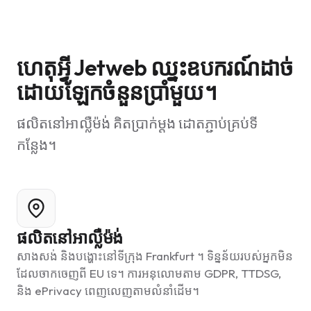
ហេតុអ្វី Jetweb ឈ្នះឧបករណ៍ដាច់
ដោយឡែកចំនួនប្រាំមួយ។
ផលិតនៅអាល្លឺម៉ង់ គិតប្រាក់ម្តង ដោតភ្ជាប់គ្រប់ទី
កន្លែង។
ផលិតនៅអាល្លឺម៉ង់
សាងសង់ និងបង្ហោះនៅទីក្រុង Frankfurt ។ ទិន្នន័យរបស់អ្នកមិន
ដែលចាកចេញពី EU ទេ។ ការអនុលោមតាម GDPR, TTDSG,
និង ePrivacy ពេញលេញតាមលំនាំដើម។