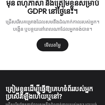
មុន ពហុភាសា និងត្រៀមខ្លួនសម្រាប់
GDPR នៅថ្ងៃនេះ។
ជ្រើសរើសគម្រោងដែលសមនឹងដំណាក់កាលរបស់អ្នក។
បង្កើន ឬបន្ថយនៅពេលណាដែលអ្នកចង់បាន។
មើលតម្លៃ
ត្រៀមខ្លួនដើម្បីធ្វើឱ្យគេហទំព័ររបស់អ្នក
ប្រសើរឡើងហើយឬនៅ?
ជ្រើសរើសផែនការដែលសមនឹងដំណាក់កាលរបស់អ្នក។ បោះបង់