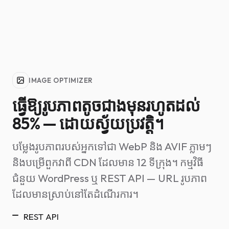
IMAGE OPTIMIZER
ធ្វើឱ្យរូបភាពតូចជាងមុនរហូតដល់
85% — ដោយស្វ័យប្រវត្តិ។
បម្លែងរូបភាពរបស់អ្នកទៅជា WebP និង AVIF ភ្លាមៗ
និងបម្រើពួកវាពី CDN ដែលមាន 12 ទីក្រុង។ កម្មវិធី
ជំនួយ WordPress ឬ REST API — URL រូបភាព
ដែលមានស្រាប់នៅតែដំណើរការ។
REST API