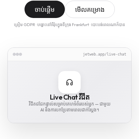
ចាប់ផ្តើម
មើលគម្រោង
ត្រៀម GDPR · បង្ហោះនៅអឺរ៉ុបក្នុងទីក្រុង Frankfurt · បោះបង់ពេលណាក៏បាន
jetweb.app/image-optimizer
jetweb.app/translate
jetweb.app/cookie-guard
jetweb.app/live-chat
jetweb.app/backup
Image Optimizer
Translate
Cookie Guard
Live Chat វីជីត
Backup Vault
Translate គេហទំព័រទាំងមូលរបស់អ្នកទៅជា
ធ្វើឱ្យរូបភាពតូចជាងមុនរហូតដល់ 85% — ដោយ
វីជីតជជែកផ្ទាល់សម្រាប់គេហទំព័ររបស់អ្នក — ជាមួយ
ការបម្រុងទុកគេហទំព័រដែលបានអ៊ិនគ្រីបប្រចាំថ្ងៃ —
បដា GDPR cookie ជា 62 ភាសា — ត្រៀមខ្លួន
AI និងការបកប្រែតាមពេលជាក់ស្តែង។
រក្សាទុកនៅទីក្រុង Frankfurt ។
46 ភាសា។
សម្រាប់ TTDSG ។
ស្វ័យប្រវត្តិ។