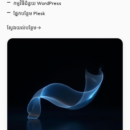
កម្មវិធីជំនួយ WordPress
ផ្នែកបន្ថែម Plesk
ស្វែងយល់បន្ថែម