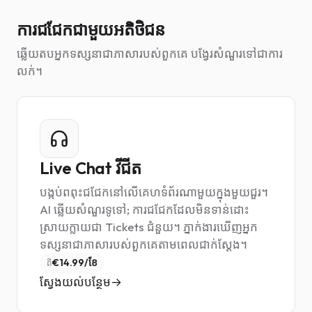
ការជជែកជាមួយអតិថិជន
ឆ្លើយតបអ្នកទស្សនាជាភាសារបស់ពួកគេ បង្វែរសំណួរទៅជាការ
លក់។
Live Chat វីជីត
បង្កប់ពពុះជជែកនៅលើគេហទំព័រណាមួយក្នុងមួយជួរ។
AI ឆ្លើយសំណួរទូទៅ; ការជជែកដែលមិនទាន់ដោះ
ស្រាយក្លាយជា Tickets ជំនួយ។ ភ្នាក់ងារឃើញអ្នក
ទស្សនាជាភាសារបស់ពួកគេតាមពេលជាក់ស្តែង។
€14.99/ខែ
ពី
ស្វែងយល់បន្ថែម