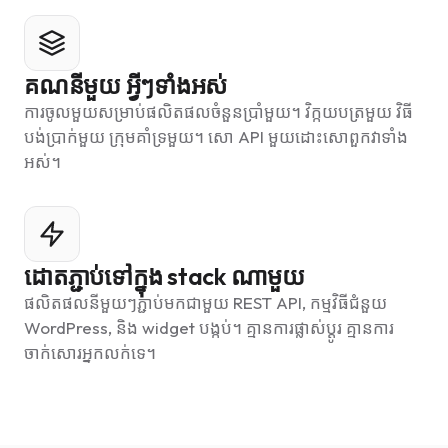
គណនីមួយ អ្វីៗទាំងអស់
ការចូលមួយសម្រាប់ផលិតផលចំនួនប្រាំមួយ។ វិក្កយបត្រមួយ វិធី
បង់ប្រាក់មួយ ក្រុមគាំទ្រមួយ។ សោ API មួយដោះសោពួកវាទាំង
អស់។
ដោតភ្ជាប់ទៅក្នុង stack ណាមួយ
ផលិតផលនីមួយៗភ្ជាប់មកជាមួយ REST API, កម្មវិធីជំនួយ
WordPress, និង widget បង្កប់។ គ្មានការផ្លាស់ប្តូរ គ្មានការ
ចាក់សោរអ្នកលក់ទេ។