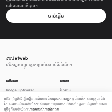
នៅពេលណាក៏បាន។
ចាប់ផ្តើម
Jetweb
វេទិការួមបញ្ចូលគ្នាសម្រាប់គេហទំព័រទំនើប។
ផលិតផល
ធនធាន
Image Optimizer
ឯកសារ
Translate
ការគាំទ្រ
យើងប្រើខូគីដើម្បីបង្កើនបទពិសោធន៍ការរុករករបស់អ្នក ផ្តល់មាតិកាតាមបុគ្គល និង
Cookie Guard
វិភាគចរាចរណ៍របស់យើង។ ដោយចុច "ទទួលយកទាំងអស់" អ្នកយល់ព្រមចំពោះការ
Live Chat វីជីត
ប្រើខូគីរបស់យើង។
គោលការណ៍ភាពឯកជន