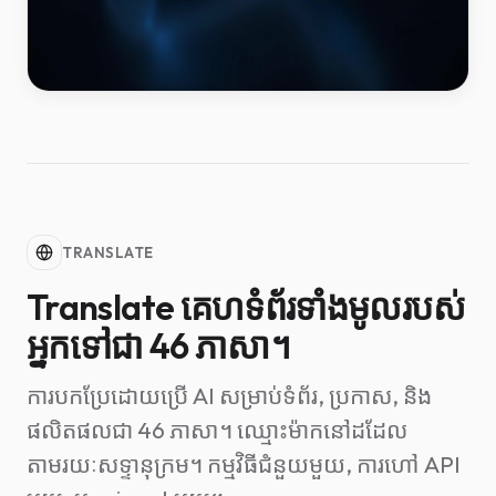
TRANSLATE
Translate គេហទំព័រទាំងមូលរបស់
អ្នកទៅជា 46 ភាសា។
ការបកប្រែដោយប្រើ AI សម្រាប់ទំព័រ, ប្រកាស, និង
ផលិតផលជា 46 ភាសា។ ឈ្មោះម៉ាកនៅដដែល
តាមរយៈសទ្ទានុក្រម។ កម្មវិធីជំនួយមួយ, ការហៅ API