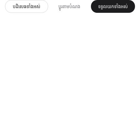
Backup Vault
បដិសេធទាំងអស់
ប្ដូរតាមបំណង
ទទួលយកទាំងអស់
Ad Radar
ក្រុមហ៊ុន
ផ្នែកច្បាប់
តម្លៃ
ការបោះពុម្ព
ទំនាក់ទំនង
ឯកជនភាព
លក្ខខណ្ឌ
គោលការណ៍សងប្រាក់វិញ
ផលិតនៅអាល្លឺម៉ង់
បង្ហោះនៅសហភាពអឺរ៉ុប · ហ្វ្រែងហ្វួត
ត្រៀមខ្លួនសម្រាប់ GDPR
តម្លៃថ្លា
បោះបង់នៅពេលណាក៏បាន
🇰🇭
© 2026 Baduno GmbH
·
ផលិតនៅប្រទេសអាល្លឺម៉ង់
KM