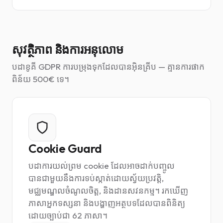
សុវត្ថិភាព និងការអនុលោម
បដាខូគី GDPR ការបម្រុងទុកដែលបានអ៊ិនគ្រីប — គ្មានការផាក
ពិន័យ 500€ ទេ។
Cookie Guard
បដាការយល់ព្រម cookie ដែលអាចដាក់បញ្ចូល
បានជាមួយនឹងការទប់ស្កាត់ដោយស្វ័យប្រវត្តិ,
មជ្ឈមណ្ឌលចំណូលចិត្ត, និងដានសវនកម្ម។ រកឃើញ
ភាសាអ្នកទស្សនា និងបង្ហាញអត្ថបទដែលបានពិនិត្យ
ដោយច្បាប់ជា 62 ភាសា។