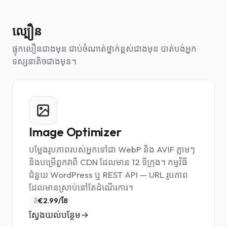
ល្បឿន
ផ្ទុកលឿនជាងមុន ជាប់ចំណាត់ថ្នាក់ខ្ពស់ជាងមុន បាត់បង់អ្នក
ទស្សនាតិចជាងមុន។
Image Optimizer
បម្លែងរូបភាពរបស់អ្នកទៅជា WebP និង AVIF ភ្លាមៗ
និងបម្រើពួកវាពី CDN ដែលមាន 12 ទីក្រុង។ កម្មវិធី
ជំនួយ WordPress ឬ REST API — URL រូបភាព
ដែលមានស្រាប់នៅតែដំណើរការ។
€2.99/ខែ
ពី
ស្វែងយល់បន្ថែម