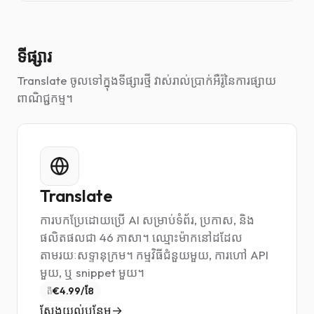
ទីផ្សារ
Translate ចូលទៅក្នុងទីផ្សារថ្មី វាស់រាល់ប្រាក់អឺរ៉ូនៃការផ្សាយ
ពាណិជ្ជកម្ម។
Translate
ការបកប្រែដោយប្រើ AI សម្រាប់ទំព័រ, ប្រកាស, និង
ផលិតផលជា 46 ភាសា។ ឈ្មោះម៉ាកនៅដដែល
តាមរយៈសទ្ទានុក្រម។ កម្មវិធីជំនួយមួយ, ការហៅ API
មួយ, ឬ snippet មួយ។
€4.99/ខែ
ពី
ស្វែងយល់បន្ថែម