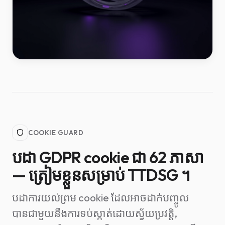
COOKIE GUARD
បដា GDPR cookie ជា 62 ភាសា
— ត្រៀមខ្លួនសម្រាប់ TTDSG ។
បដាការយល់ព្រម cookie ដែលអាចដាក់បញ្ចូល
បានជាមួយនឹងការទប់ស្កាត់ដោយស្វ័យប្រវត្តិ,