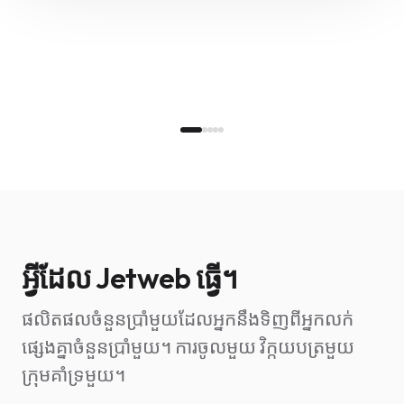
អ្វីដែល Jetweb ធ្វើ។
ផលិតផលចំនួនប្រាំមួយដែលអ្នកនឹងទិញពីអ្នកលក់
ផ្សេងគ្នាចំនួនប្រាំមួយ។ ការចូលមួយ វិក្កយបត្រមួយ
ក្រុមគាំទ្រមួយ។