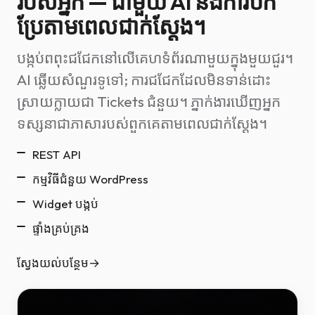
របស់អ្នក — ជាមួយ AI និងការបក
ប្រែតាមពេលជាក់ស្តែង។
បង្កប់ពពុះជជែកនៅលើគេហទំព័រណាមួយក្នុងមួយជួរ។
AI ឆ្លើយសំណួរទូទៅ; ការជជែកដែលមិនទាន់ដោះ
ស្រាយក្លាយជា Tickets ជំនួយ។ ភ្នាក់ងារឃើញអ្នក
ទស្សនាជាភាសារបស់ពួកគេតាមពេលជាក់ស្តែង។
REST API
កម្មវិធីជំនួយ WordPress
Widget បង្កប់
ផ្ទាំងគ្រប់គ្រង
ស្វែងយល់បន្ថែម