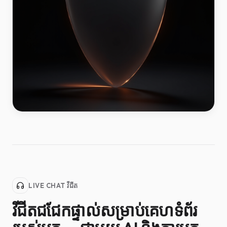
LIVE CHAT វីជីត
វីជីតជជែកផ្ទាល់សម្រាប់គេហទំព័រ