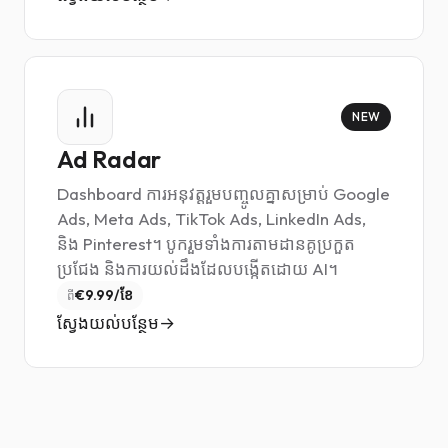
NEW
Ad Radar
Dashboard ការអនុវត្តរួមបញ្ចូលគ្នាសម្រាប់ Google
Ads, Meta Ads, TikTok Ads, LinkedIn Ads,
និង Pinterest។ បូករួមទាំងការតាមដានគូប្រកួត
ប្រជែង និងការយល់ដឹងដែលបង្កើតដោយ AI។
€9.99/ខែ
ពី
ស្វែងយល់បន្ថែម