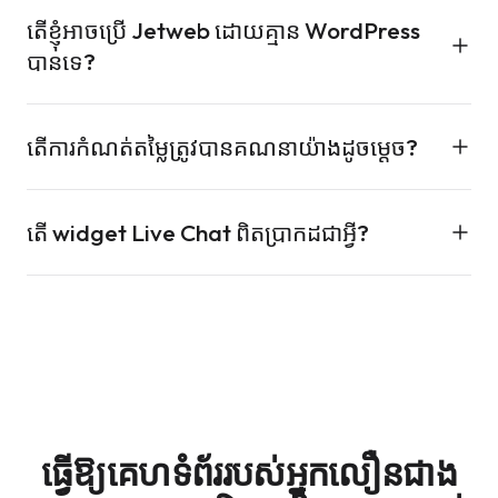
បាទ។ Baduno GmbH គឺជាក្រុមហ៊ុនអាល្លឺម៉ង់, ទិន្នន័យទាំងអស់
Radar ចាប់ពី €9.99/ខែ។ ការគិតប្រាក់ប្រចាំឆ្នាំសន្សំបាន
តើខ្ញុំអាចប្រើ Jetweb ដោយគ្មាន WordPress
ត្រូវបានដាក់នៅ Frankfurt, ហើយគ្មានអ្វីត្រូវបានបញ្ជូនតាមរយៈ
ប្រហែលពីរខែ។ សូមមើលតារាងពេញលេញនៅលើទំព័រតម្លៃ។
បានទេ?
សហរដ្ឋអាមេរិកទេ។ Cookie Guard ត្រូវបានបញ្ជាក់ TCF
2.2។ Backup Vault អ៊ិនគ្រីបឯកសារនៅលើម៉ាស៊ីនមេរបស់អ្នក
បាទ។ WordPress គឺជាការរួមបញ្ចូលមួយក្នុងចំណោមការរួម
មុនពេលផ្ទុកឡើង ដូច្នេះយើងមិនដែលឃើញខ្លឹមសាររបស់ពួកគេ
តើការកំណត់តម្លៃត្រូវបានគណនាយ៉ាងដូចម្តេច?
បញ្ចូលជាច្រើន — អតិថិជនភាគច្រើនហៅ REST API ដោយ
ទេ។
ផ្ទាល់ពី Shopify, Node.js, Django, Laravel, គេហទំព័រឋិតិ
ផលិតផលនីមួយៗមានគម្រោងផ្អែកលើការប្រើប្រាស់ផ្ទាល់ខ្លួន (រូប
វន្ត, កម្មវិធីទូរស័ព្ទ, ឬ Plesk។ ផលិតផលនីមួយៗគឺឯករាជ្យពី
តើ widget Live Chat ពិតប្រាកដជាអ្វី?
ភាពដែលបានដំណើរការ, តួអក្សរដែលបានបកប្រែ, GB ដែលបាន
វេទិកា។
រក្សាទុក, ការសន្ទនា Live Chat ។ល។)។ អ្នកចំណាយតែអ្វីដែល
ពពុះជជែកដែលស្ថិតនៅជ្រុងខាងស្តាំក្រោមនៃគេហទំព័ររបស់អ្នក។
អ្នកប្រើប្រាស់ប៉ុណ្ណោះ ហើយអ្វីៗទាំងអស់ត្រូវបានគិតប្រាក់លើ
អ្នកទស្សនាចុចលើវាដើម្បីចាប់ផ្តើមការសន្ទនាជាមួយក្រុមការងារ
វិក្កយបត្រតែមួយ។ បោះបង់ ឬបន្ថយកម្រិតនៅពេលណាក៏បាន។
របស់អ្នក (ឬភ្នាក់ងារ AI របស់យើង)។ សារត្រូវបានបកប្រែតាម
ពេលវេលាជាក់ស្តែង ដូច្នេះអ្នកទស្សនាដែលនិយាយភាសាអង់គ្លេស
អាចជជែកជាមួយភ្នាក់ងារអាល្លឺម៉ង់។ ការជជែកក្រៅបណ្តាញប្រែ
ទៅជា Tickets អ៊ីមែលដោយស្វ័យប្រវត្តិ។
ធ្វើឱ្យគេហទំព័ររបស់អ្នកលឿនជាង