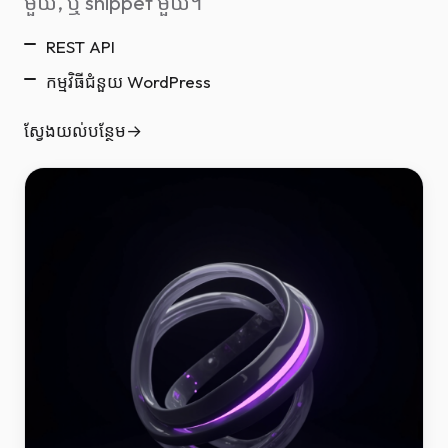
មួយ, ឬ snippet មួយ។
REST API
កម្មវិធីជំនួយ WordPress
ស្វែងយល់បន្ថែម