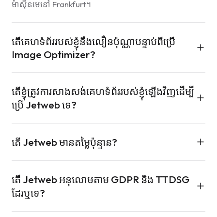
ម៉ាស៊ីនមេនៅ Frankfurt។
តើគេហទំព័ររបស់ខ្ញុំនឹងលឿនប៉ុណ្ណាបន្ទាប់ពីប្រើ
Image Optimizer?
គេហទំព័រភាគច្រើនកាត់បន្ថយទម្ងន់រូបភាព 50–85% បន្ទាប់ពីប្តូរ
តើខ្ញុំត្រូវការសាងសង់គេហទំព័ររបស់ខ្ញុំឡើងវិញដើម្បី
ទៅ WebP និង AVIF។ នេះធ្វើឱ្យប្រសើរឡើងដោយផ្ទាល់នូវ
ប្រើ Jetweb ទេ?
Core Web Vitals (LCP និង CLS) និងពិន្ទុល្បឿនទំព័រ
Google របស់អ្នក។ CDN បម្រើរូបភាពពីទីក្រុងចំនួន 12 ដូច្នេះ
ទេ។ រក្សា WordPress, Shopify, គេហទំព័រផ្ទាល់ខ្លួន, ឬអ្វីដែល
អ្នកទស្សនាផ្ទុកវាពីគែមដែលនៅជិតបំផុត។
តើ Jetweb មានតម្លៃប៉ុន្មាន?
អ្នកប្រើ។ Jetweb ភ្ជាប់ជា plugin WordPress, JavaScript
snippet, ឬការហៅ REST API។ គ្មានផលិតផលទាំងប្រាំមួយ
ផលិតផលនីមួយៗមានតម្លៃផ្អែកលើការប្រើប្រាស់រៀងៗខ្លួន៖
តម្រូវឱ្យធ្វើការផ្លាស់ប្តូរទេ។
តើ Jetweb អនុលោមតាម GDPR និង TTDSG
Image Optimizer ចាប់ពី €2.99/ខែ, Translate ចាប់ពី
ដែរឬទេ?
€4.99/ខែ, Backup Vault ចាប់ពី €4.90/ខែ, Cookie
Guard ចាប់ពី €4.90/ខែ, Live Chat ចាប់ពី €14.99/ខែ, Ad