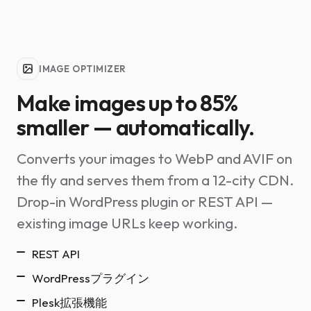
IMAGE OPTIMIZER
Make images up to 85%
smaller — automatically.
Converts your images to WebP and AVIF on
the fly and serves them from a 12-city CDN.
Drop-in WordPress plugin or REST API —
existing image URLs keep working.
REST API
WordPressプラグイン
Plesk拡張機能