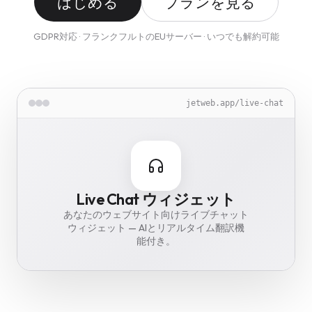
はじめる
プランを見る
GDPR対応 · フランクフルトのEUサーバー · いつでも解約可能
jetweb.app/image-optimizer
jetweb.app/translate
jetweb.app/cookie-guard
jetweb.app/live-chat
jetweb.app/backup
Live Chat ウィジェット
Image Optimizer
Cookie Guard
Backup Vault
Translate
あなたのウェブサイト向けライブチャット
Translate your whole website into 46
GDPR cookie banner in 62 languages —
Make images up to 85% smaller —
Daily encrypted website backups —
ウィジェット — AIとリアルタイム翻訳機
stored in Frankfurt.
automatically.
languages.
TTDSG-ready.
能付き。