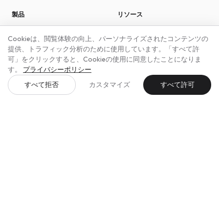
製品
リソース
Image Optimizer
ドキュメント
Cookieは、閲覧体験の向上、パーソナライズされたコンテンツの
Translate
サポート
提供、トラフィック分析のために使用しています。「すべて許
Cookie Guard
可」をクリックすると、Cookieの使用に同意したことになりま
Live Chat ウィジェット
す。
プライバシーポリシー
Backup Vault
すべて拒否
カスタマイズ
すべて許可
Ad Radar
会社
法的情報
料金
インプリント
お問い合わせ
プライバシー
利用規約
返金ポリシー
メイド・イン・ジャーマニー
EUホスティング・フランクフルト
GDPR対応