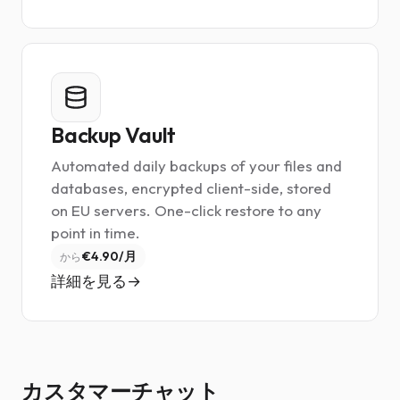
Backup Vault
Automated daily backups of your files and
databases, encrypted client-side, stored
on EU servers. One-click restore to any
point in time.
€4.90/月
から
詳細を見る
カスタマーチャット