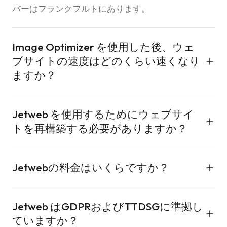
バーはフランクフルトにあります。
Image Optimizer を使用した後、ウェ
ブサイトの速度はどのくらい速くなり
ますか？
ほとんどのサイトは、WebP と AVIF に切り替えた
Jetweb を使用するためにウェブサイ
後、画像の重さが50〜85％削減されます。これによ
トを再構築する必要がありますか？
り、Core Web Vitals（LCPとCLS）とGoogleのペー
ジスピードスコアが直接向上します。CDN は12都市
いいえ。WordPress、Shopify、カスタムサイト、ま
から画像を配信するため、訪問者は最も近いエッジ
Jetwebの料金はいくらですか？
たはお使いのものをそのまま維持してください。
から画像を読み込みます。
Jetweb は、WordPress プラグイン、JavaScriptス
各製品には独自の従量課金制があります：Image
ニペット、またはREST API呼び出しとして接続しま
Jetweb はGDPRおよびTTDSGに準拠し
Optimizerは月額€2.99から、Translateは月額€4.99
す。6つの製品のいずれも移行を必要としません。
ていますか？
から、Backup Vaultは月額€4.90から、Cookie