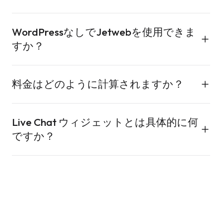
Guardは月額€4.90から、Live Chatは月額€14.99か
はい。Baduno GmbHはドイツの企業であり、すべて
ら、Ad Radarは月額€9.99から。年額請求では約2ヶ
WordPressなしでJetwebを使用できま
のデータはフランクフルトでホストされ、米国を経
月分お得になります。詳細は料金ページの全表をご
すか？
由しません。Cookie Guard はTCF 2.2認定を受けて
覧ください。
います。Backup Vault はアップロード前にサーバー
はい。WordPress はいくつかの統合の1つです — ほ
上のファイルを暗号化するため、その内容を私たち
料金はどのように計算されますか？
とんどのお客様はShopify、Node.js、Django、
が確認することはありません。
Laravel、静的サイト、モバイルアプリ、または
各製品には、使用量に応じたプラン（処理画像数、
Pleskから直接REST APIを呼び出しています。すべて
Live Chat ウィジェットとは具体的に何
翻訳文字数、保存GB数、ライブチャット会話数な
の製品はプラットフォームに依存しません。
ですか？
ど）があります。使用した分だけお支払いいただ
き、すべて1つの請求書にまとめられます。いつでも
ウェブサイトの右下に表示されるチャットバブルで
キャンセルまたはダウングレードが可能です。
す。訪問者がクリックすると、あなたのチーム（ま
たは当社のAIエージェント）との会話が始まりま
す。メッセージはリアルタイムで翻訳されるため、
英語の訪問者がドイツ語のエージェントとチャット